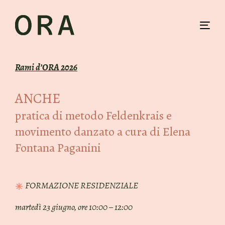
Skip
Skip
links
to
primary
Tog
navigation
navi
Skip
to
Rami d’ORA 2026
content
ANCHE
pratica di metodo Feldenkrais e
movimento danzato a cura di Elena
Fontana Paganini
FORMAZIONE RESIDENZIALE
martedì 23 giugno, ore 10:00 – 12:00