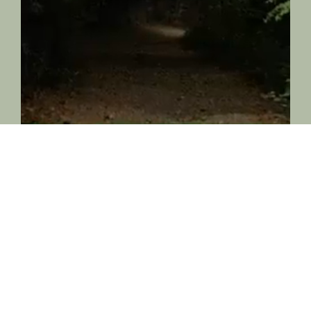
Il nostro lavoro silenzioso, in questi luoghi dimenticati è
iniziato così: osservando tanto, leggendo, incontrando
gli abitanti del paese a valle, Piateda. Noi siamo poco
più su, salendo questa strada sterrata fino alla fontana,
inoltrandosi nel bosco.