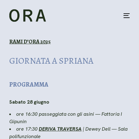
Skip
Skip
links
to
primary
Tog
navigation
navi
Skip
to
RAMI D’ORA 2025
content
GIORNATA A SPRIANA
PROGRAMMA
Sabato 28 giugno
ore 16:30 passeggiata con gli asini — Fattoria I
Gipunin
ore 17:30
DERIVA TRAVERSA
| Dewey Dell — Sala
polifunzionale